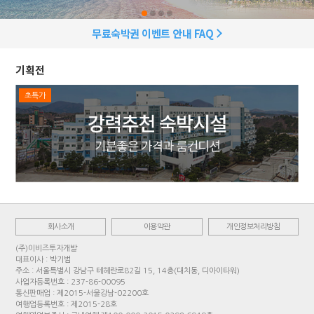
무료숙박권 이벤트 안내 FAQ
기획전
초특가
회사소개
이용약관
개인정보처리방침
(주)이비즈투자개발
대표이사 : 박기범
주소 : 서울특별시 강남구 테헤란로82길 15, 14층(대치동, 디아이타워)
사업자등록번호 : 237-86-00095
통신판매업 : 제2015-서울강남-02200호
여행업등록번호 : 제2015-28호