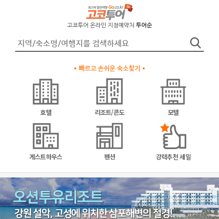
고코투어 온라인 지정예약처
투어순
빠르고 손쉬운 숙소찾기
호텔
리조트/콘도
모텔
게스트하우스
펜션
강력추천 세일