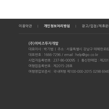
이용약관
개인정보처리방침
광고/입점/제휴문
|
|
(주)이비즈투자개발
대표이사 : 박기범
주소 : 서울특별시 강남구 테헤란로82
대표번호 : 1666-7296 / email : help@go.co.kr
사업자등록번호 : 237-86-00095
통신판매업 : 제201
여행업등록번호 : 제2015-28호
여행영업보증서 : 국내여행 제100-000-2015 0298 69