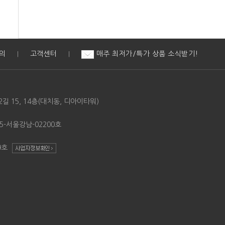
의
고객센터
매주 최저가/특가 상품 소식받기!
|
|
길 15, 14층(대치동, 디아이타워)
5-서울강남-02200호
49호