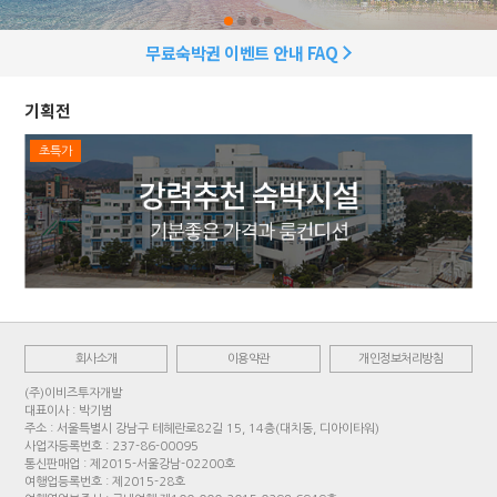
무료숙박권 이벤트 안내 FAQ
기획전
초특가
회사소개
이용약관
개인정보처리방침
(주)이비즈투자개발
대표이사 : 박기범
주소 : 서울특별시 강남구 테헤란로82길 15, 14층(대치동, 디아이타워)
사업자등록번호 : 237-86-00095
통신판매업 : 제2015-서울강남-02200호
여행업등록번호 : 제2015-28호