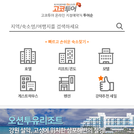
고코투어 온라인 지정예약처
투어순
빠르고 손쉬운 숙소찾기
호텔
리조트/콘도
모텔
게스트하우스
펜션
강력추천 세일